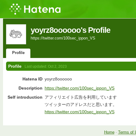
yoyrz8oooooo's Profile
https://twitter.com/100sec_ippon_VS
Profile
Profile
Last updated:
Oct 2, 2023
Hatena ID
yoyrz8oooooo
Description
https://twitter.com/100sec_ippon_VS
Self introduction
アフィリエイト広告を利用しています
ツイッターのアドレスだと思います。
https://twitter.com/100sec_ippon_VS
Home
-
Terms of 