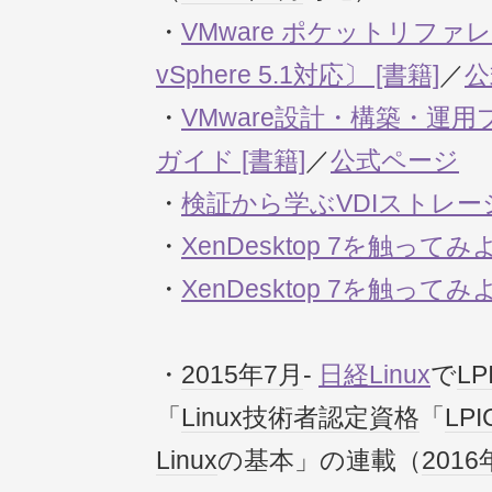
・
VMware ポケットリファレ
vSphere 5.1対応〕 [書籍]
／
公
・
VMware設計・構築・運
ガイド [書籍]
／
公式ページ
・
検証から学ぶVDIストレー
・
XenDesktop 7を触ってみよ
・
XenDesktop 7を触ってみよ
・
2015年
7月
-
日経Linux
で
LP
「
Linux
技術者
認定
資格
「
LPI
Linux
の基本」の連載（
2016