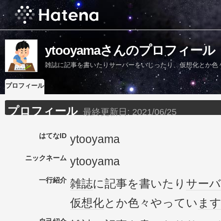
ytooyamaさんのプロフィール
雑誌に記事を書いたりサーバーをいじったり、仮想化とか色
プロフィール
プロフィール
最終更新日:
2021/06/25
はてなID
ytooyama
ニックネーム
ytooyama
一行紹介
雑誌
に記事を書いたり
サーバ
仮想化
とか色々やってい
ま