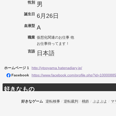
性別
男
誕生日
6月26日
血液型
A
職業
仮想化
関連の
お仕事
他
お仕事
待って
ます
！
言語
日本語
ホームページ 1
http://ytooyama.hatenadiary.jp/
Facebook
https://www.facebook.com/profile.php?id=100008
好きなもの
好きなゲーム
逆転検事
/
逆転裁判
/
桃鉄
/
ぷよぷよ
/
マ