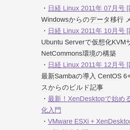
・
日経 Linux 2011年 07月号 
Windows
から
の
データ
移行 
・
日経 Linux 2011年 10月号 
Ubuntu
Serverで
仮想化
KVM
NetCommons
環境
の構築
・
日経 Linux 2011年 12月号 
最
新S
ambaの導入
CentOS
6
ス
から
の
ビルド
記事
・
最新！XenDesktopで
化入門
・
VMware ESXi + XenD