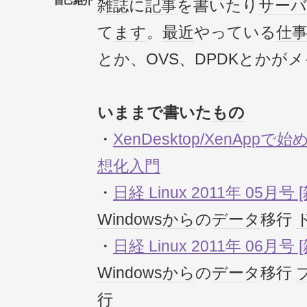
自己紹介
雑誌
に
記事
を書いたり
サーバ
て
ます
。
最近
やっている
仕
とか、OVS、DPDKとかが
いままで書いた
もの
・
XenDesktop/XenAp
想化入門
・
日経 Linux 2011年 05月号 
Windows
から
の
データ
移行
・
日経 Linux 2011年 06月号 
Windows
から
の
データ
移行
行