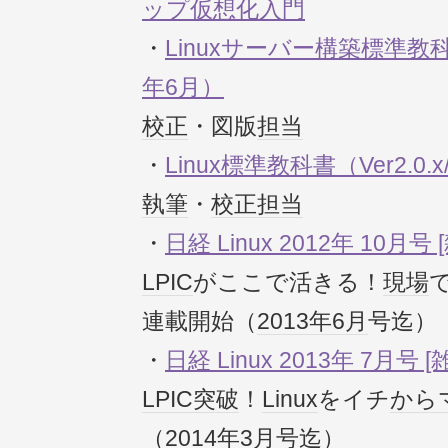
ップ仮想化入門
・
Linuxサーバー構築標準教科書（
年6月）
校正
・図版
担当
・
Linux標準教科書（Ver2.0.
執筆
・
校正
担当
・
日経 Linux 2012年 10月号 
LPIC
がここで活きる！
現場
連載開始（
2013年
6月
号迄）
・
日経 Linux 2013年 7月号 [
LPIC
突破
！
Linux
をイチ
から
（
2014年
3月
号迄）