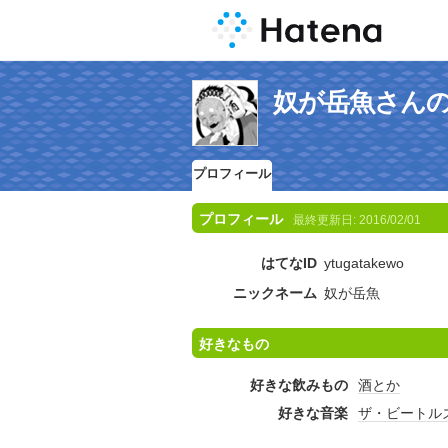
奴が岳魚さん
プロフィール
プロフィール
最終更新日:
2016/02/01
はてなID
ytugatakewo
ニックネーム
奴が岳魚
好きなもの
好きな飲みもの
酒とか
好きな音楽
ザ・ビートル