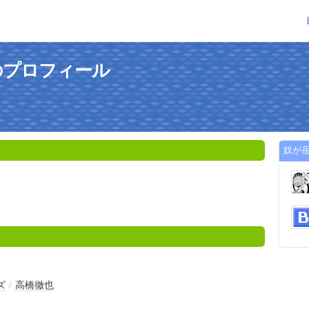
のプロフィール
奴が
ズ
/
高橋徹也