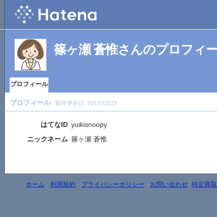
篠ヶ瀬 蒼惟さんのプロフィ
プロフィール
プロフィール
最終更新日:
2019/10/29
はてなID
yuikisnoopy
ニックネーム
篠ヶ瀬 蒼惟
ホーム
-
利用規約
-
プライバシーポリシー
-
お問い合わせ
-
特定商取