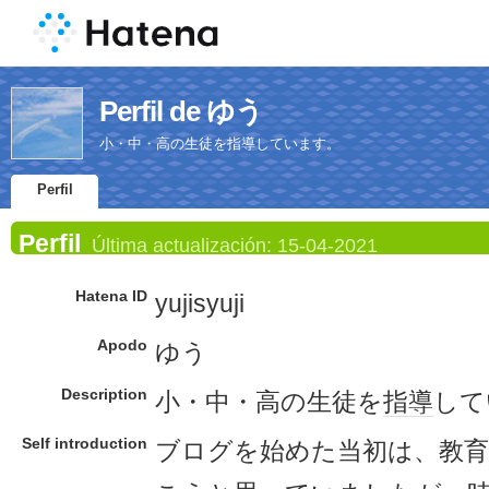
Perfil de ゆう
小・中・高の生徒を指導しています。
Perfil
Perfil
Última actualización:
15-04-2021
Hatena ID
yujisyuji
Apodo
ゆう
Description
小・中・高の生徒を
指導
して
Self introduction
ブログを始めた当初は、教