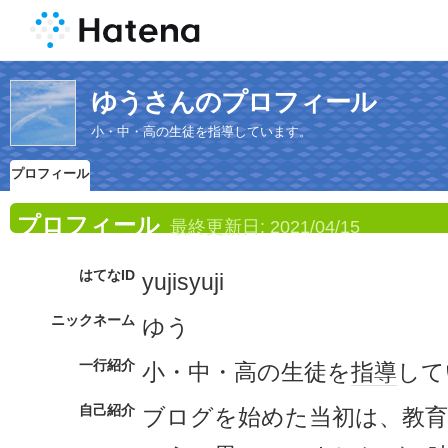
ゆうさんのプロフィール
小・中・高の生徒を指導しています。
プロフィール
プロフィール
最終更新日:
2021/04/15
はてなID
yujisyuji
ニックネーム
ゆう
一行紹介
小・中・高の生徒を
指導
して
自己紹介
ブログを始めた当初は、教