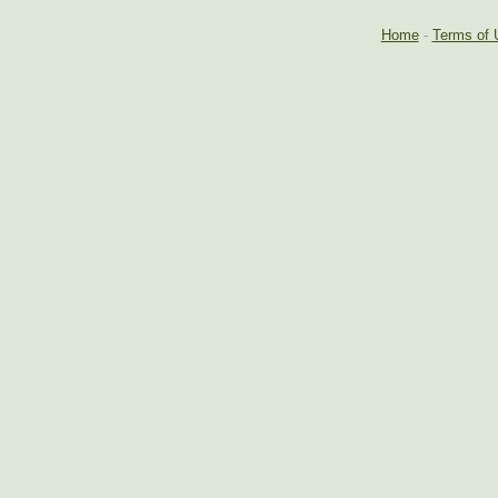
Home
-
Terms of 