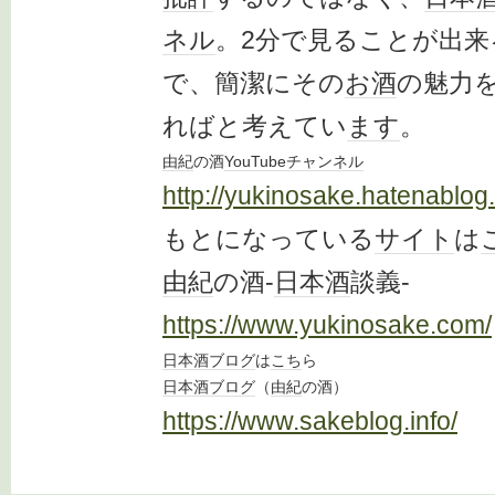
ネル
。2分で見ることが出来
で、簡潔にその
お酒
の魅力
ればと考えてい
ます
。
由紀
の酒
YouTube
チャンネル
http://yukinosake.hatenablog
もとになっている
サイト
は
由紀
の酒-
日本酒
談義-
https://www.yukinosake.com/
日本酒
ブログ
は
こち
ら
日本酒
ブログ
（
由紀
の酒）
https://www.sakeblog.info/