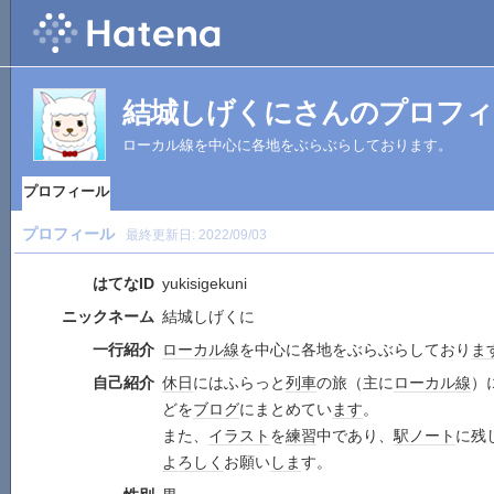
結城しげくにさんのプロフィ
ローカル線を中心に各地をぶらぶらしております。
プロフィール
プロフィール
最終更新日:
2022/09/03
はてなID
yukisigekuni
ニックネーム
結城しげくに
一行紹介
ローカル線
を中心に各地をぶらぶらしており
ま
自己紹介
休日
にはふらっと
列車
の旅（主に
ローカル線
）
どを
ブログ
にまとめてい
ます
。
また、
イラスト
を
練習
中であり、
駅ノート
に残
よろしく
お願い
しま
す。