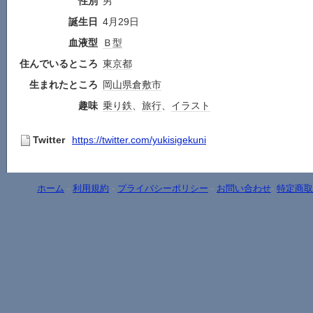
性別
男
誕生日
4月29日
血液型
Ｂ型
住んでいるところ
東京都
生まれたところ
岡山県
倉敷市
趣味
乗り鉄
、
旅行
、
イラスト
Twitter
https://twitter.com/yukisigekuni
ホーム
-
利用規約
-
プライバシーポリシー
-
お問い合わせ
-
特定商取