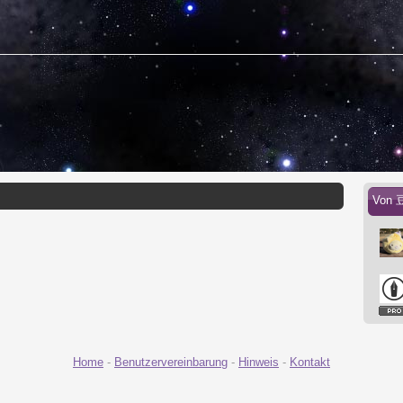
Von 
Home
-
Benutzervereinbarung
-
Hinweis
-
Kontakt