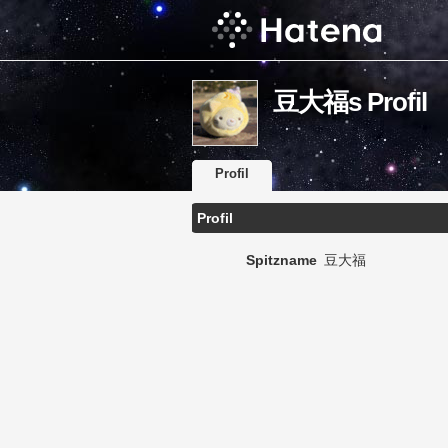
豆大福s Profil
Profil
Profil
Spitzname
豆大福