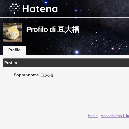
Profilo di 豆大福
Profilo
Profilo
Soprannome
豆大福
Home
-
Accordo con l'Ut