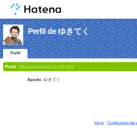
Perfil de ゆきてく
Perfil
Perfil
Última actualización:
22-06-2023
Apodo
ゆきてく
Inicio
-
Condiciones de 