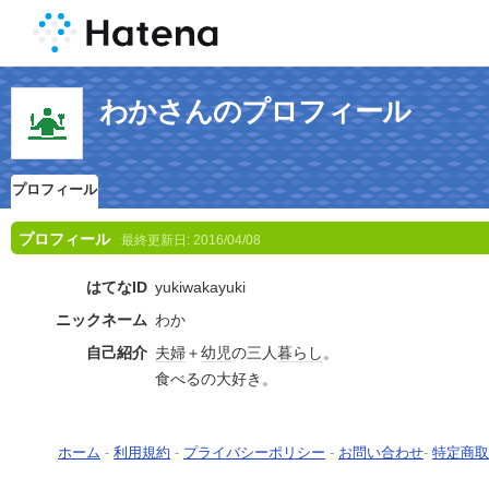
わかさんのプロフィール
プロフィール
プロフィール
最終更新日:
2016/04/08
はてなID
yukiwakayuki
ニックネーム
わか
自己紹介
夫婦
＋
幼児
の三人
暮らし
。
食べるの大好き。
ホーム
-
利用規約
-
プライバシーポリシー
-
お問い合わせ
-
特定商取