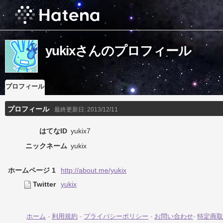
yukixさんのプロフィール
プロフィール
プロフィール
最終更新日:
2013/12/11
はてなID
yukix7
ニックネーム
yukix
ホームページ 1
http://about.me/yukix
Twitter
yukix
ホーム
-
利用規約
-
プライバシーポリシー
-
お問い合わせ
-
特定商取