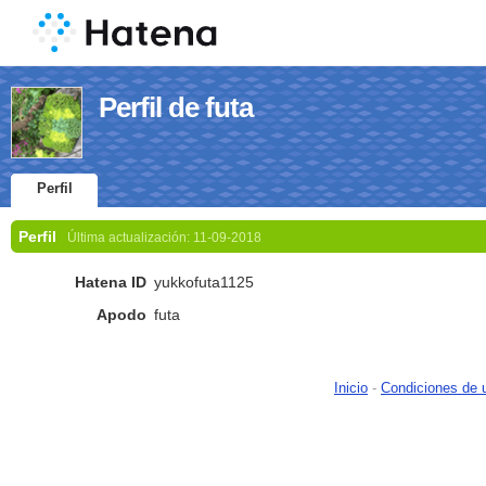
Perfil de futa
Perfil
Perfil
Última actualización:
11-09-2018
Hatena ID
yukkofuta1125
Apodo
futa
Inicio
-
Condiciones de 