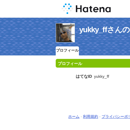
yukky_ffさ
プロフィール
プロフィール
はてなID
yukky_ff
ホーム
-
利用規約
-
プライバシーポ