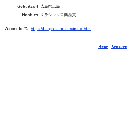
Geburtsort
広島県
広島市
Hobbies
クラシック音楽
鑑賞
Webseite #1
https://bonjin-ultra.com/index.htm
Home
-
Benutzer