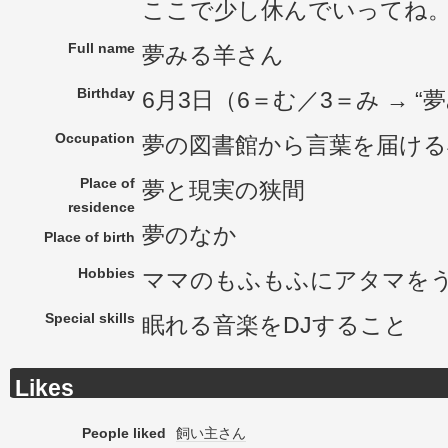
ここで少し休んでいってね
Full name
夢みる羊さん
Birthday
6月3日（6＝む／3＝み → “
Occupation
夢の図書館から言葉を届ける
Place of
夢と現実の狭間
residence
夢のなか
Place of birth
Hobbies
ママのもふもふにアタマを
Special skills
眠れる音楽をDJすること
Likes
People liked
飼い主さん