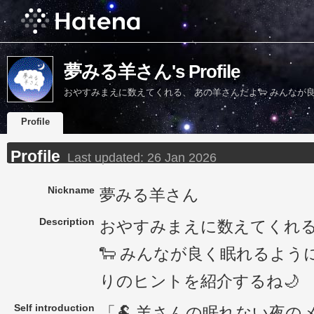
夢みる羊さん's Profile
おやすみまえに数えてくれる、 あの羊さんだよ🐑 みんなが
Profile
Profile
Last updated:
26 Jan 2026
Nickname
夢みる羊さん
Description
おやすみまえに数えてくれる
🐑 みんなが良く眠れるよう
りのヒントを紹介するね🌙
Self introduction
「🐏 羊さんの眠れない夜のメ