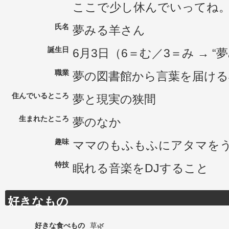
ここで少し休んでいってね
氏名
夢みる羊さん
誕生日
6月3日（6＝む／3＝み → “
職業
夢の図書館から言葉を届ける
住んでいるところ
夢と現実の狭間
生まれたところ
夢のなか
趣味
ママのもふもふにアタマを
特技
眠れる音楽をDJすること
好きなもの
好きな食べもの
草🌿