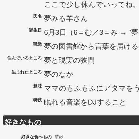
ここで少し休んでいってね
氏名
夢みる羊さん
誕生日
6月3日（6＝む／3＝み → “
職業
夢の図書館から言葉を届ける
住んでいるところ
夢と現実の狭間
生まれたところ
夢のなか
趣味
ママのもふもふにアタマを
特技
眠れる音楽をDJすること
好きなもの
好きな食べもの
草🌿