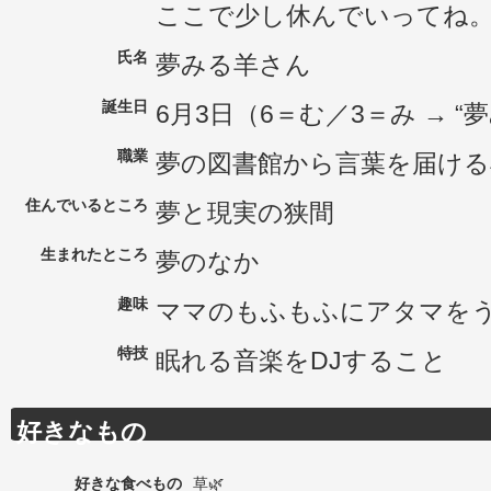
ここで少し休んでいってね
氏名
夢みる羊さん
誕生日
6月3日（6＝む／3＝み → “
職業
夢の図書館から言葉を届ける
住んでいるところ
夢と現実の狭間
生まれたところ
夢のなか
趣味
ママのもふもふにアタマを
特技
眠れる音楽をDJすること
好きなもの
好きな食べもの
草🌿