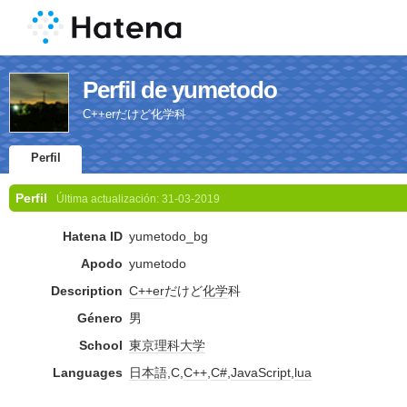
Perfil de yumetodo
C++erだけど化学科
Perfil
Perfil
Última actualización:
31-03-2019
Hatena ID
yumetodo_bg
Apodo
yumetodo
Description
C++
er
だけど
化学
科
Género
男
School
東京理科大学
Languages
日本語
,C,
C++
,
C#
,
JavaScript
,
lua