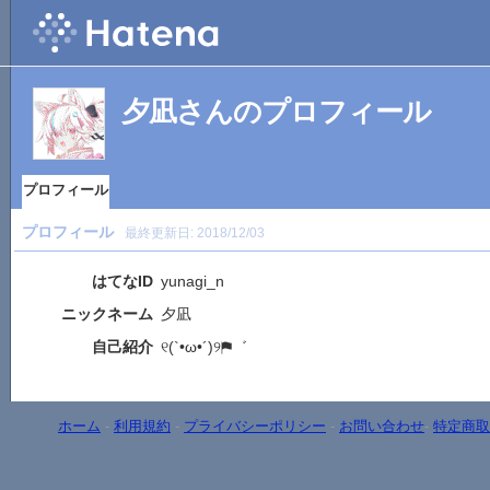
夕凪さんのプロフィール
プロフィール
プロフィール
最終更新日:
2018/12/03
はてなID
yunagi_n
ニックネーム
夕凪
自己紹介
୧(`•ω•´)୨⚑゛
ホーム
-
利用規約
-
プライバシーポリシー
-
お問い合わせ
-
特定商取