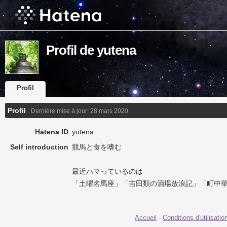
Profil de yutena
Profil
Profil
Dernière mise à jour:
28 mars 2020
Hatena ID
yutena
Self introduction
競馬と食を嗜む
最近ハマっているのは
「土曜名馬座」「吉田類の酒場放浪記」「町中
Accueil
-
Conditions d'utilisatio