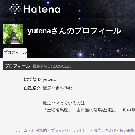
yutenaさんのプロフィール
プロフィール
プロフィール
最終更新日:
2020/03/28
はてなID
yutena
自己紹介
競馬と食を嗜む
最近ハマっているのは
「土曜名馬座」「吉田類の酒場放浪記」「町中
ホーム
-
利用規約
-
プライバシーポリシー
-
お問い合わせ
-
特定商取