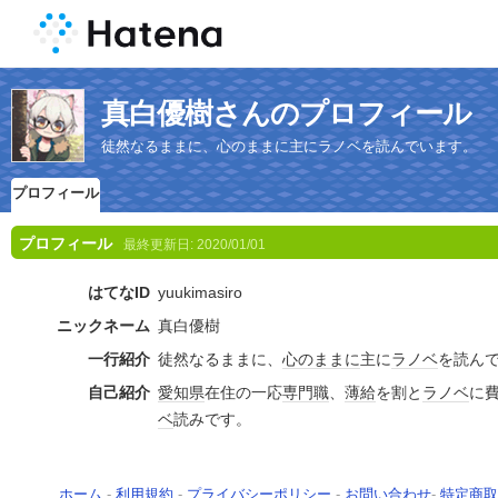
真白優樹さんのプロフィール
徒然なるままに、心のままに主にラノベを読んでいます。
プロフィール
プロフィール
最終更新日:
2020/01/01
はてなID
yuukimasiro
ニックネーム
真白優樹
一行紹介
徒然なるままに、
心のままに
主に
ラノベ
を読ん
自己紹介
愛知県
在住の一応
専門職
、
薄給
を割と
ラノベ
に
ベ
読みです。
ホーム
-
利用規約
-
プライバシーポリシー
-
お問い合わせ
-
特定商取