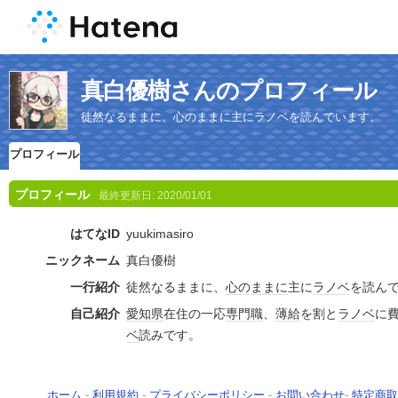
真白優樹さんのプロフィール
徒然なるままに、心のままに主にラノベを読んでいます。
プロフィール
プロフィール
最終更新日:
2020/01/01
はてなID
yuukimasiro
ニックネーム
真白優樹
一行紹介
徒然なるままに、
心のままに
主に
ラノベ
を読ん
自己紹介
愛知県
在住の一応
専門職
、
薄給
を割と
ラノベ
に
ベ
読みです。
ホーム
-
利用規約
-
プライバシーポリシー
-
お問い合わせ
-
特定商取