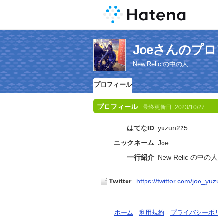
Joeさんのプ
New Relic の中の人
プロフィール
プロフィール
最終更新日:
2023/10/27
はてなID
yuzun225
ニックネーム
Joe
一行紹介
New Relic の中の人
Twitter
https://twitter.com/joe_yuz
ホーム
-
利用規約
-
プライバシーポ