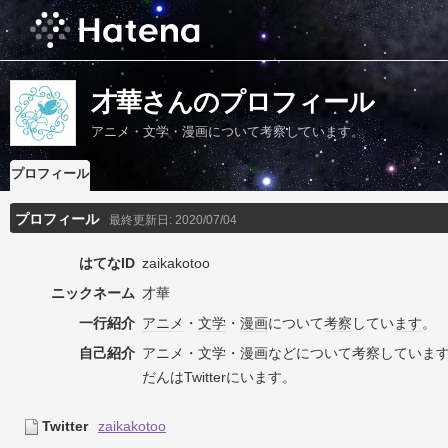
才華さんのプロフィール
アニメ・文学・漫画について考察しています。
プロフィール
プロフィール
最終更新日:
2020/07/04
はてなID
zaikakotoo
ニックネーム
才華
一行紹介
アニメ
・
文学
・
漫画
について
考察
してい
ます
。
自己紹介
アニメ・文学・漫画などについて考察していま
だんはTwitterにいます。
Twitter
zaikakotoo