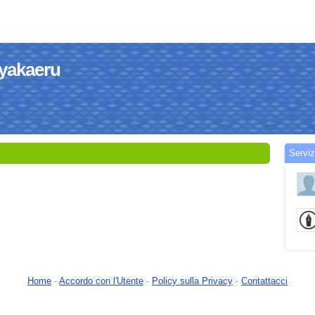
ayakaeru
Serviz
Home
-
Accordo con l'Utente
-
Policy sulla Privacy
-
Contattacci