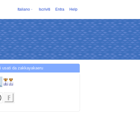
Italiano
Iscriviti
Entra
Help
i usati da zakkayakaeru