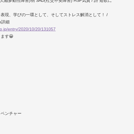
意欠陥多動性障害)弱 SAD(社交不安障害) HSP気質 / 詩 短歌に
自己表現、学びの一環として、そしてストレス解消として！ /
le詳細
lo.jp/entry/2020/10/20/131057
ます😀
ドベンチャー