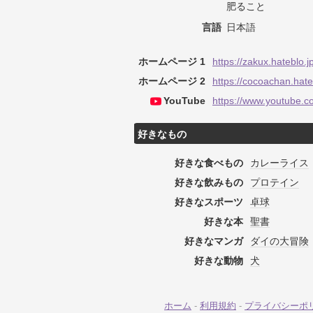
肥ること
言語
日本語
ホームページ 1
https://zakux.hateblo.jp
ホームページ 2
https://cocoachan.hate
YouTube
https://www.youtube.
好きなもの
好きな食べもの
カレーライス
好きな飲みもの
プロテイン
好きなスポーツ
卓球
好きな本
聖書
好きなマンガ
ダイの大冒険
好きな動物
犬
ホーム
-
利用規約
-
プライバシーポ