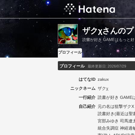
ザクχさんのプ
読書が好き GAMEはもっと
プロフィール
プロフィール
最終更新日:
2026/07/29
はてなID
zakux
ニックネーム
ザクχ
一行紹介
読書が好き GAM
自己紹介
元の名は狙撃ザクΧ
読書好き(最近は聖
宮部みゆき 司馬遼太
統合失調症 神経過敏