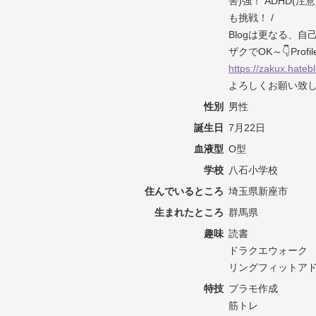
害)強！ ADHD(注
も挑戦！ /
Blogは更なる、
ザクでOK～👇Profi
https://zakux.hateb
よろしくお願い致し
性別
男性
誕生日
7月22日
血液型
O型
学校
八石小学校
住んでいるところ
埼玉県新座市
生まれたところ
群馬県
趣味
読書
ドラクエウォーク
リングフィットア
特技
プラモ作成
筋トレ