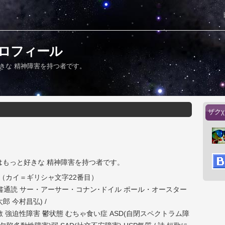
ロフィール
好きな 精神障害を持つ者です。
ザク
Eはもっと好きな 精神障害を持つ者です。
（カイ＝ギリシャ文字22番目）
書通読 サー・アーサー・コナン･ドイル ポール・オースター
郎 今村昌弘) /
 強迫性障害 鬱状態 むちゃ食い症 ASD(自閉スペクトラム障