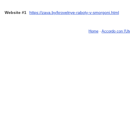
Website #1
https://zava.by/krovelnye-raboty-v-smorgoni.html
Home
-
Accordo con l'Ut