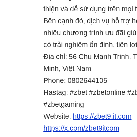
thiện và dễ sử dụng trên mọi th
Bên cạnh đó, dịch vụ hỗ trợ 
nhiều chương trình ưu đãi gi
có trải nghiệm ổn định, tiện lợ
Địa chỉ: 56 Chu Mạnh Trinh, 
Minh, Việt Nam
Phone: 0802644105
Hastag: #zbet #zbetonline #z
#zbetgaming
Website:
https://zbet9.it.com
https://x.com/zbet9itcom