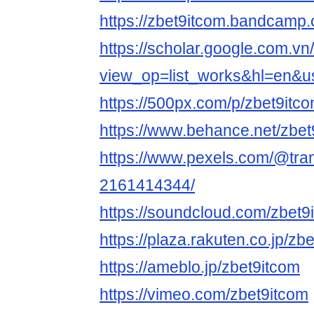
https://zbet9itcom.bandcamp
https://scholar.google.com.vn/
view_op=list_works&hl=en
https://500px.com/p/zbet9itc
https://www.behance.net/zbet
https://www.pexels.com/@tra
2161414344/
https://soundcloud.com/zbet9
https://plaza.rakuten.co.jp/zb
https://ameblo.jp/zbet9itcom
https://vimeo.com/zbet9itcom