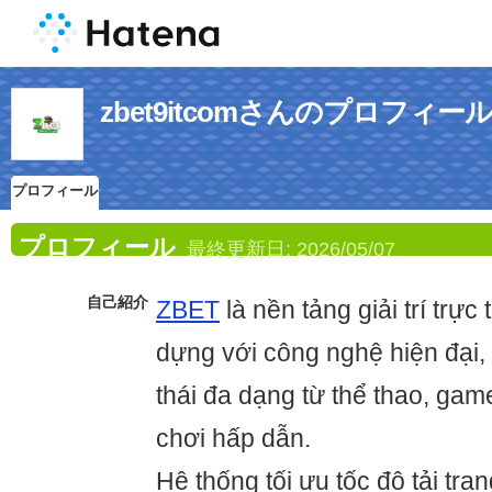
zbet9itcomさんのプロフィー
プロフィール
プロフィール
最終更新日:
2026/05/07
自己紹介
ZBET
là nền tảng giải trí trự
dựng với công nghệ hiện đại,
thái đa dạng từ thể thao, gam
chơi hấp dẫn.
Hệ thống tối ưu tốc độ tải tran