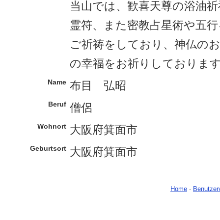
当山では、歓喜天尊の浴油祈
霊符、また密教占星術や五行
ご祈祷をしており、神仏の
の幸福をお祈りしておりま
Name
布目 弘昭
Beruf
僧侶
Wohnort
大阪府箕面市
Geburtsort
大阪府箕面市
Home
-
Benutzer