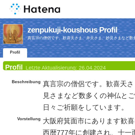
zenpukuji-koushous Profil
真言宗の僧侶です。歓喜天さま、弁天さま、妙見さまなど数
Profil
Profil
Letzte Aktualisierung:
26.04.2024
Beschreibung
真言宗の僧侶です。歓喜天さ
見さまなど数多くの神仏と
日々ご祈願をしています。
Vorstellung
大阪府箕面市にあります歓喜
西暦777年に創建され、十一