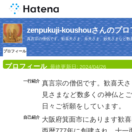
zenpukuji-koushouさんの
真言宗の僧侶です。歓喜天さま、弁天さま、妙見さまなど数
プロフィール
プロフィール
最終更新日:
2024/04/26
一行紹介
真言宗の僧侶です。歓喜天さ
見さまなど数多くの神仏と
日々ご祈願をしています。
自己紹介
大阪府箕面市にあります歓喜
西暦777年に創建され、十一