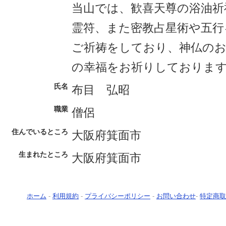
当山では、歓喜天尊の浴油祈
霊符、また密教占星術や五行
ご祈祷をしており、神仏の
の幸福をお祈りしておりま
氏名
布目 弘昭
職業
僧侶
住んでいるところ
大阪府箕面市
生まれたところ
大阪府箕面市
ホーム
-
利用規約
-
プライバシーポリシー
-
お問い合わせ
-
特定商取