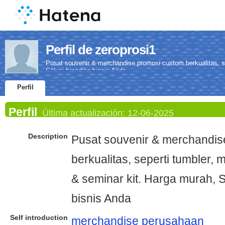
Perfil de zeroprosi1
Pusat souvenir & merchandise promosi custom berkualitas, se
Solusi branding bisnis Anda
Perfil
Perfil
Última actualización:
12-06-2025
Description
Pusat souvenir & merchandis
berkualitas, seperti tumbler, 
& seminar kit. Harga murah, S
bisnis Anda
Self introduction
merchandise perusahaan