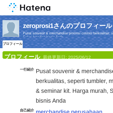
zeroprosi1さんのプロフィール
Pusat souvenir & merchandise promosi custom berkualitas, se
Solusi branding bisnis Anda
プロフィール
プロフィール
最終更新日:
2025/06/12
一行紹介
Pusat souvenir & merchandis
berkualitas, seperti tumbler, 
& seminar kit. Harga murah, S
bisnis Anda
自己紹介
merchandise perusahaan