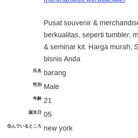
Pusat souvenir & merchandis
berkualitas, seperti tumbler, 
& seminar kit. Harga murah, S
bisnis Anda
氏名
barang
性別
Male
年齢
21
誕生日
05
住んでいるところ
new york