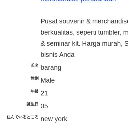
Pusat souvenir & merchandis
berkualitas, seperti tumbler, 
& seminar kit. Harga murah, S
bisnis Anda
氏名
barang
性別
Male
年齢
21
誕生日
05
住んでいるところ
new york