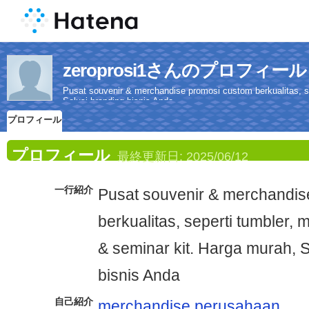
zeroprosi1さんのプロフィール
Pusat souvenir & merchandise promosi custom berkualitas, se
Solusi branding bisnis Anda
プロフィール
プロフィール
最終更新日:
2025/06/12
一行紹介
Pusat souvenir & merchandis
berkualitas, seperti tumbler, 
& seminar kit. Harga murah, S
bisnis Anda
自己紹介
merchandise perusahaan