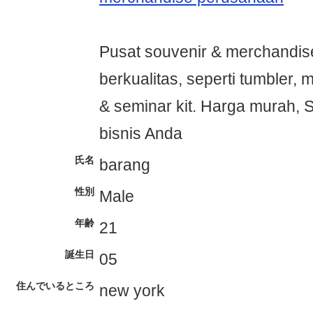
Pusat souvenir & merchandis
berkualitas, seperti tumbler, 
& seminar kit. Harga murah, S
bisnis Anda
氏名
barang
性別
Male
年齢
21
誕生日
05
住んでいるところ
new york