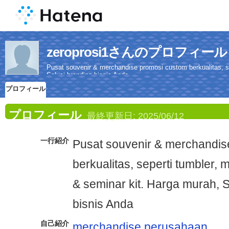
zeroprosi1さんのプロフィール
Pusat souvenir & merchandise promosi custom berkualitas, se
Solusi branding bisnis Anda
プロフィール
プロフィール
最終更新日:
2025/06/12
一行紹介
Pusat souvenir & merchandis
berkualitas, seperti tumbler, 
& seminar kit. Harga murah, S
bisnis Anda
自己紹介
merchandise perusahaan