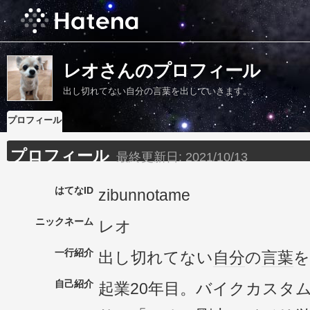
レオさんのプロフィール
出し切れてない自分の言葉を出していきます。
プロフィール
プロフィール
最終更新日:
2021/10/13
はてなID
zibunnotame
ニックネーム
レオ
一行紹介
出し切れてない
自分
の
言葉
を
自己紹介
起業20年目。バイクカスタ