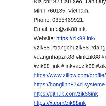
Địa chỉ: 82 Cầu Xéo, Tân Quý
Minh 760135, Vietnam.
Phone: 0855469921.
Email: info@zik88.ink.
Website:
https://zik88.ink/
#zik88 #trangchuzik88 #dang
#dangnhapzik88 #linkzik88 #
#zik88_ink #linkvaozik88 #zi
https://www.zillow.com/profile
https://honglinh874d.systeme.
https://github.com/zik88ink
https://x.com/zik88ink