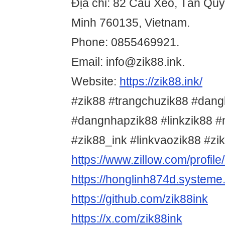
Địa chỉ: 82 Cầu Xéo, Tân Quý
Minh 760135, Vietnam.
Phone: 0855469921.
Email: info@zik88.ink.
Website:
https://zik88.ink/
#zik88 #trangchuzik88 #dang
#dangnhapzik88 #linkzik88 #
#zik88_ink #linkvaozik88 #zi
https://www.zillow.com/profile
https://honglinh874d.systeme.
https://github.com/zik88ink
https://x.com/zik88ink