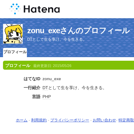
zonu_exeさんのプロフィール
DTとして生を享け、今を生きる。
プロフィール
プロフィール
最終更新日:
2015/05/26
はてなID
zonu_exe
一行紹介
DT
として生を享け、今を生きる。
言語
PHP
ホーム
-
利用規約
-
プライバシーポリシー
-
お問い合わせ
-
特定商取