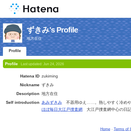
ずきみ's Profile
地方在住
Profile
Profile
Last updated:
Jun 24, 2026
Hatena ID
zukiming
Nickname
ずきみ
Description
地方
在住
Self introduction
あみずきみ
不器用ゆえ……。熱しやすく冷めや
ほぼ毎日大江戸捜査網
大江戸捜査網中心の日
Home
-
Terms of 