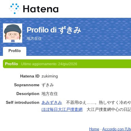
Profilo di ずきみ
地方在住
Profilo
Profilo
Ultimo aggiornamento:
24/giu/2026
Hatena ID
zukiming
Soprannome
ずきみ
Description
地方
在住
Self introduction
あみずきみ
不器用ゆえ……。熱しやすく冷めや
ほぼ毎日大江戸捜査網
大江戸捜査網中心の日
Home
-
Accordo con l'Ut