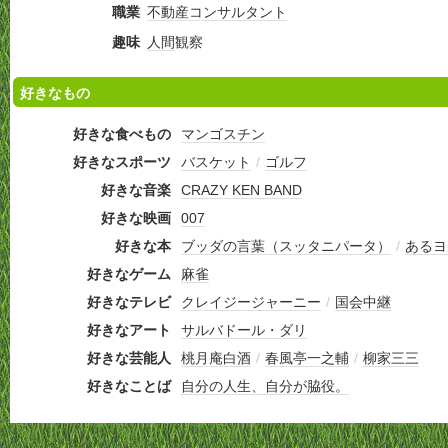
職業
不動産
コンサルタント
趣味
人間
観察
好きなもの
好きな食べもの
マンゴスチン
好きなスポーツ
バスケット
/
ゴルフ
好きな音楽
CRAZY KEN BAND
好きな映画
007
好きな本
ブッダの言葉（スッタニパータ）
/
あるヨ
好きなゲーム
麻雀
好きなテレビ
クレイジージャーニー
/
国会中継
好きなアート
サルバドール・ダリ
好きな芸能人
桃月庵白酒
/
春風亭一之輔
/
柳家三三
好きなことば
自分の人生、自分が脇役。