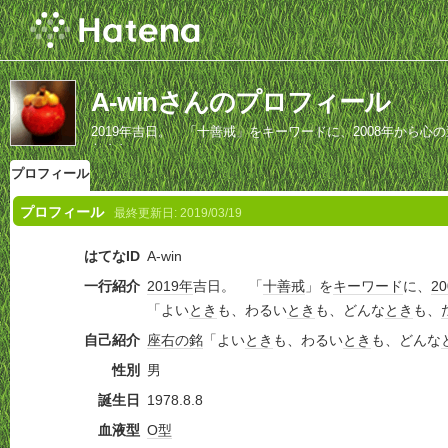
A-winさんのプロフィール
2019年吉日。 「十善戒」をキーワードに、2008年から
たんと」。
プロフィール
プロフィール
最終更新日:
2019/03/19
はてなID
A-win
一行紹介
2019年
吉日。 「
十善戒
」を
キーワード
に、
2
「よい
とき
も、わるい
とき
も、どんな
とき
も、
自己紹介
座右の銘
「よい
とき
も、わるい
とき
も、どんな
性別
男
誕生日
1978.8.8
血液型
O型