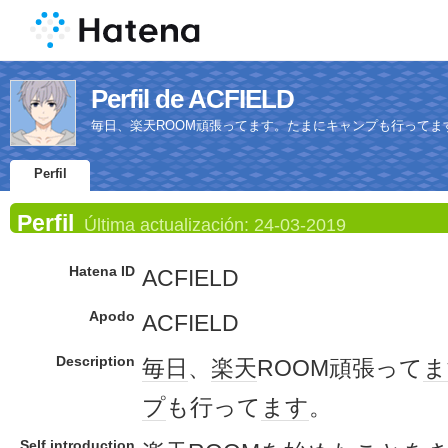
Perfil de ACFIELD
毎日、楽天ROOM頑張ってます。たまにキャンプも行ってま
Perfil
Perfil
Última actualización:
24-03-2019
Hatena ID
ACFIELD
Apodo
ACFIELD
Description
毎日
、
楽天
ROOM頑張って
ま
プ
も行って
ます
。
Self introduction