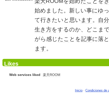
楽天
ROOMを始め
たこ
とを
始めました。新しい事
にゆ
て行きたいと思い
ます
。
自
生き方
をするのか、どこま
がら感じ
たこ
とを
記事
に落
ます
。
Likes
Web services liked
楽天ROOM
Inicio
-
Condiciones de 