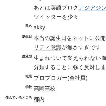
あとは英語ブログ
アジアジ
ツイッターを少々
氏名
akky
誕生日
本当の
誕生日
を
ネット
に公
リティ
意識
が無さすぎです
血液型
生まれついて変えられない
分類することに強く反対し
職業
プロブロガー
(
会社員
)
学校
高岡高校
住んでいるところ
都内