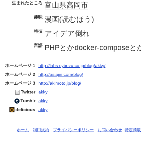
生まれたところ
富山県
高岡市
趣味
漫画(読むほう)
特技
アイデア倒れ
言語
PHPとかdocker-compose
ホームページ 1
http://labs.cybozu.co.jp/blog/akky/
ホームページ 2
http://asiajin.com/blog/
ホームページ 3
http://akimoto.jp/blog/
Twitter
akky
Tumblr
akky
delicious
akky
ホーム
-
利用規約
-
プライバシーポリシー
-
お問い合わせ
-
特定商取