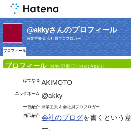
@akkyさんのプロフィール
兼業主夫 & 会社員プロブロガー
プロフィール
プロフィール
最終更新日:
2020/08/31
はてなID
AKIMOTO
ニックネーム
@akky
一行紹介
兼業主夫
&
会社員
プロブロガー
自己紹介
会社のブログ
を書くという
ー。