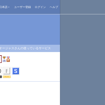
日本語
ユーザー登録
ログイン
ヘルプ
オージャスさんの使っているサービス