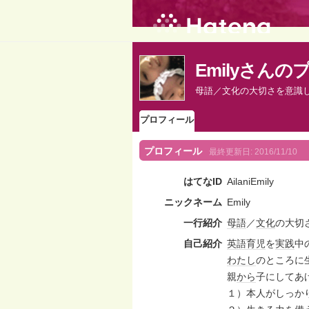
Emilyさん
母語／文化の大切さを意識
プロフィール
プロフィール
最終更新日:
2016/11/10
はてなID
AilaniEmily
ニックネーム
Emily
一行紹介
母語
／
文化
の大切
自己紹介
英語
育児
を
実践
中の
わたし
のところに
親
から
子にしてあ
１）本人がしっか