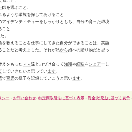
えること、
た師を選ぶこと、
れるような
環境
を探してあげること
の
アイデンティティー
をしっかりともち、
自分
の育った
環境
ること
した。
語
を教えることを
仕事
にしてきた
自分
ができることは、
英語
ることだと考えました。それが私
から
娘への贈り物だと思っ
考えをもった
ママ
達と力づけ合って
知識
や
経験
を
シェア
ーし
て
していきたいと思ってい
ます
。
語
で
育児
の様子を記録していこうと思い
ます
。
リシー
-
お問い合わせ
-
特定商取引法に基づく表示
-
資金決済法に基づく表示