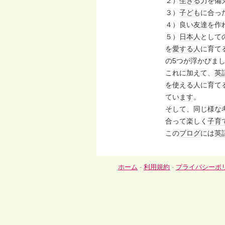
２）
生きる力
を備
３）
子ども
に合っ
４）良い
友達
を作
５）
日本人
として
を
愛する人
に育て
の5つが浮かびま
これに加えて、
英
を使える人に育て
てい
ます
。
そして、同じ様な
合って楽しく
子育
この
ブログ
には
英
ホーム
-
利用規約
-
プライバシーポ