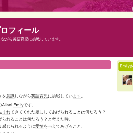
のプロフィール
しながら英語育児に挑戦しています。
Emi
さを
意識
しながら
英語
育児
に挑戦してい
ます
。
Ailani
Emily
です。
生
まれ
てきてくれた娘にしてあげられることは何だろう？
げられることは何だろう？と考えた時、
り感じられるように
愛情
を与えてあげること、