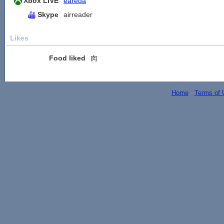
Xbox LIVE
eareda
Skype
airreader
Likes
Food liked
肉
Home
-
Terms of 