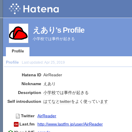
えあり's Profile
小学校では事件が起きる
Profile
Profile
Last updated:
Apr 25, 2019
Hatena ID
AirReader
Nickname
えあり
Description
小学校
では事件が起きる
Self introduction
はてな
と
twitter
をよく使ってい
ます
Twitter
AirReader
Last.fm
http://www.lastfm.jp/user/AirReader